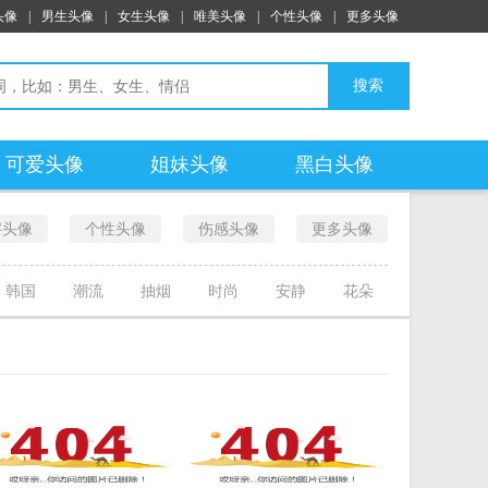
头像
|
男生头像
|
女生头像
|
唯美头像
|
个性头像
|
更多头像
搜索
可爱头像
姐妹头像
黑白头像
字头像
个性头像
伤感头像
更多头像
韩国
潮流
抽烟
时尚
安静
花朵