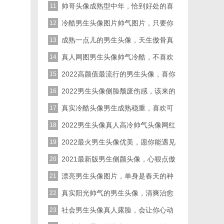
你的心
帅哥头像成熟型中年，恰到好处的喜
11
欢最舒服
冷酷男生头像图片帅气图片，只要你
12
喜欢从来没有辜负过
成熟一点儿的男生头像，天生傲骨真
13
男人
真人网图男生头像帅气冷酷，不喜欢
14
何必强求敷衍呢
2022高颜值最流行的男生头像，喜你
15
控制不住我自己
2022男生头像侧脸颓废伤感，该来的
16
自然来会走的留不住
真实冷酷头像男生成熟稳重，喜欢可
17
以选择使用
2022男生头像真人高冷帅气头像网红
18
稀有的
2022最火男生头像优美，愿你能遇见
19
让你心动的男头
2021最新版男生侧颜头像，心狠点傲
20
气点才爷们
漂亮男生头像图片，单身是春天的种
21
子
真实阳光帅气的男生头像，清爽治愈
22
超级帅气的
社会男生头像真人露脸，会让你心动
23