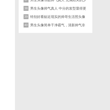
男生
男生头像冷酷帅气真人 充满阳关的少
37
年
男生头像帅气真人 中分的发型显得更
38
是有精神了
特别好看贴近现实的帅哥生活照头像
39
真实 成熟稳重
男生头像简单干净霸气，清新帅气非
40
常时尚的