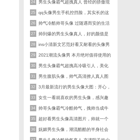
的帅哥哥
男生头像霸气超拽真人 曾经的骄傲现
24
在没必要拽了
qq头像男生手机控挡脸，其实长的这
25
帅没必要挡住脸
帅气冷酷帅哥头像 过随遇而安的生活
26
帅到爆的男生头像真人，好的颜值是
27
天生的不用羡慕
ins小清新文艺范好看又耐看的头像男
28
真人
2021潮流头像男 本月绝对值得使用的
29
男头
男生头像霸气超拽高冷吸引人，美化
30
版本走一波
男生腹肌头像，帅气高清撩人真人图
31
片
3月最新流行的男生头像大图：开心，
32
郁闷，无法抗拒的发呆
女生一看就喜欢的男生头像，感兴趣
33
的小伙伴们拿走吧
帅哥头像霸气冷酷帅气，拽帅当成牛
34
的资本
超好看男生头像高清图片，帅就一个
35
字喜欢你就来
妩媚男生头像，潮流酷酷的半身社会
36