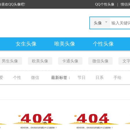
喜欢QQ头像吧!
QQ个性头像
|
情侣
头像
女生头像
唯美头像
个性头像
男生头像
欧美头像
卡通头像
微信头像
文
爱
个性
微信
最新标签：
节日
日系
手绘