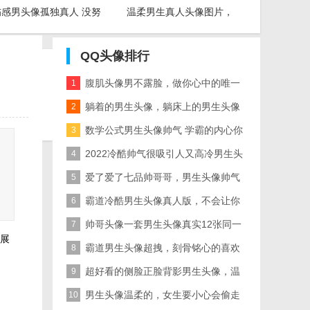
伤感男头像孤独真人 没努
温柔男生真人头像图片，
力就向生活妥协的男人
让我们做一个温柔的男生
QQ头像
排行
腹肌头像男不露脸，做你心中的唯一
1
Copyright 2
的男神
躺着的男生头像，躺床上的男生头像
2
声明： 
唯美拿手机的喝水的
数学公式男生头像帅气 学霸的内心你
3
是不了解的
2022冷酷帅气很吸引人又高冷男生头
4
像简单干净
爱了爱了七品帅哥哥，男生头像帅气
5
霸气高冷图片
霸道冷酷男生头像真人版，不会让你
6
失望的男头
帅哥头像一套男生头像真实12张同一
7
展
人多张
霸道男生头像超拽，刻骨铭心的喜欢
8
快换上吧
超好看的侧脸正脸背影男生头像，温
9
柔带点儿野才会酷
男生头像温柔的，女生要小心会偷走
10