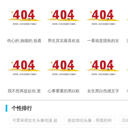
伤心的,抽烟的,低着
男生其实最喜欢追
一看就是固执的女
对的各种伤感黑白
求美,享受美,小伤感
人,面无表情但是心
色带字男生头像图
的欧美男生头像
有爱长发黑白女生
片
带字头像
我不想再提起你,更
心事重重的黑白欧
女生黑白伤感文字
不想爱着你 有心事
美女生头像,没有人
头像,其实有时堕落
的黑白男生带字头
能陪她们走到未来
也是1种美
个性排行
像
可爱呆萌女生头像动漫 超
新款情侣头像，明显的和
日