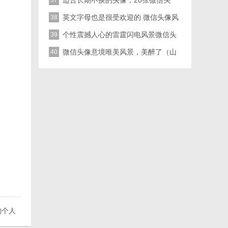
景图片
适合长期不换的头像，20张微信头
37
像，各种风格，不重样
英文字母也是很受欢迎的 微信头像风
38
景带文字图片大全
个性震撼人心的雷霆闪电风景微信头
39
像图片
微信头像意境唯美风景，美醉了（山
40
泉、竹林）美图
的个人