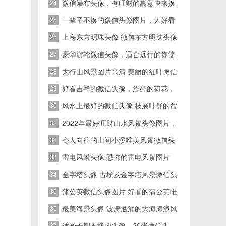
草坪图片
微信瀑布头像，有旺财的寓意快来换
24
上吧
一辈子不换的微信头像图片，太好看
25
值得长期不换了
上海东方明珠头像 微信东方明珠头像
26
夜晚广播电视塔图片
豪华游轮微信头像，适合远行的你使
27
用的
太行山风景图片高清 美丽的红叶微信
28
头像图片
好看吉祥的微信头像，漂亮的荷花，
29
最适合妈妈们使用了
风水上最好的微信头像 枝展叶舒的盆
30
景图片
2022年最好旺财山水风景头像图片，
31
美丽的风景，令人心旷神怡
令人向往的山间小溪唯美风景微信头
32
像图片
雷电风景头像 恐怖的雷电风景图片
33
金字塔头像 古埃及金字塔风景微信头
34
像图片
蒲公英微信头像图片 好看的蒲公英唯
35
美高清图片
最美海景头像 波涛汹涌的大海海浪风
36