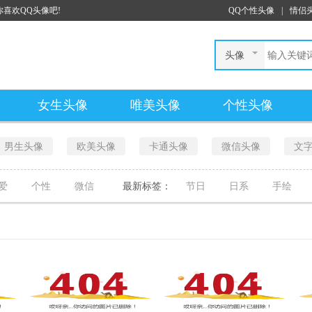
喜欢QQ头像吧!
QQ个性头像
|
情侣
头像
女生头像
唯美头像
个性头像
男生头像
欧美头像
卡通头像
微信头像
文
爱
个性
微信
最新标签：
节日
日系
手绘