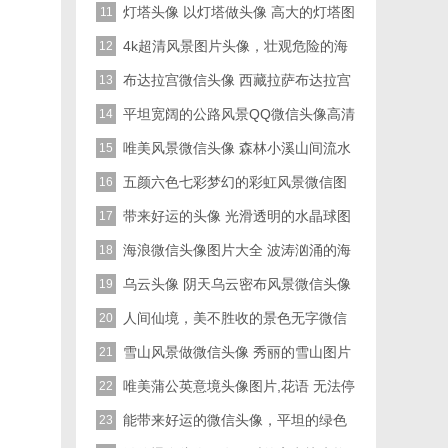
片
灯塔头像 以灯塔做头像 高大的灯塔图
11
片
4k超清风景图片头像，壮观危险的海
12
浪做头像也漂亮的
布达拉宫微信头像 西藏拉萨布达拉宫
13
风景图片
平坦宽阔的公路风景QQ微信头像高清
14
图片
唯美风景微信头像 森林小溪山间流水
15
五颜六色七彩梦幻的彩虹风景微信图
16
片
带来好运的头像 光滑透明的水晶球图
17
片
海浪微信头像图片大全 波涛汹涌的海
18
浪太个性了
乌云头像 阴天乌云密布风景微信头像
19
图片
人间仙境，美不胜收的景色无字微信
20
头像底图免费分享了
雪山风景做微信头像 秀丽的雪山图片
21
唯美蒲公英意境头像图片,花语 无法停
22
留的爱
能带来好运的微信头像，平坦的绿色
23