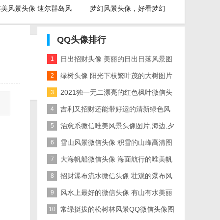
唯美风景头像 速尔群岛风
梦幻风景头像，好看梦幻
景图片
风景头像唯美图片
QQ头像
排行
日出招财头像 美丽的日出日落风景图
1
Copyright 2
片
绿树头像 阳光下枝繁叶茂的大树图片
2
声明： 
2021独一无二漂亮的红色枫叶微信头
3
像图片经典的
吉利又招财还能带好运的清新绿色风
4
景的微信头像图片
治愈系微信唯美风景头像图片,海边,夕
5
阳,帆船,栈桥等
雪山风景微信头像 积雪的山峰高清图
6
片
大海帆船微信头像 海面航行的唯美帆
7
船图片
招财瀑布流水微信头像 壮观的瀑布风
8
景图片
风水上最好的微信头像 有山有水美丽
9
的湖泊图片
常绿挺拔的松树林风景QQ微信头像图
10