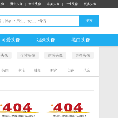
头像
|
男生头像
|
女生头像
|
唯美头像
|
个性头像
|
更多头像
搜索
可爱头像
姐妹头像
黑白头像
字头像
个性头像
伤感头像
更多头像
韩国
潮流
抽烟
时尚
安静
花朵