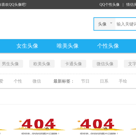
喜欢QQ头像吧!
QQ个性头像
|
情侣
头像
女生头像
唯美头像
个性头像
男生头像
欧美头像
卡通头像
微信头像
文
爱
个性
微信
最新标签：
节日
日系
手绘