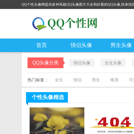
QQ个性头像网提供多种风格QQ头像图片大全和好看的QQ头像,快来找你
首页
情侣头像
男生头像
QQ头像分类
情侣头像
女生头像
热门标签：
女生
情侣
男生
唯美
可
个性头像
精选