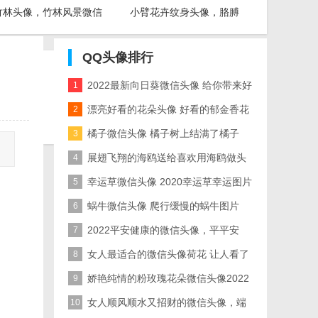
竹林头像，竹林风景微信
小臂花卉纹身头像，胳膊
头像图片
漂亮的花朵纹身图片
QQ头像
排行
2022最新向日葵微信头像 给你带来好
1
Copyright 2
运吧
漂亮好看的花朵头像 好看的郁金香花
2
声明： 
束适合母亲的微信头像
橘子微信头像 橘子树上结满了橘子
3
展翅飞翔的海鸥送给喜欢用海鸥做头
4
像的人
幸运草微信头像 2020幸运草幸运图片
5
给你带来好运吧
蜗牛微信头像 爬行缓慢的蜗牛图片
6
2022平安健康的微信头像，平平安
7
安，人物在水晶苹果内
女人最适合的微信头像荷花 让人看了
8
就静心的图片
娇艳纯情的粉玫瑰花朵微信头像2022
9
最新
女人顺风顺水又招财的微信头像，端
10