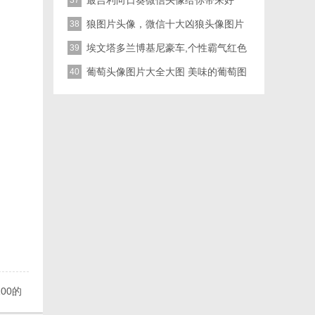
微信头像图片
最吉利向日葵微信头像给你带来好
37
运，金灿灿的向日葵
狼图片头像，微信十大凶狼头像图片
38
埃文塔多兰博基尼豪车,个性霸气红色
39
跑车
葡萄头像图片大全大图 美味的葡萄图
40
片
00的