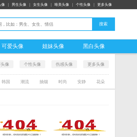
头像
|
男生头像
|
女生头像
|
唯美头像
|
个性头像
|
更多头像
搜索
可爱头像
姐妹头像
黑白头像
字头像
个性头像
伤感头像
更多头像
韩国
潮流
抽烟
时尚
安静
花朵