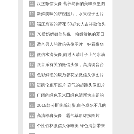
庄大气的荷花给你带来一生好运
汉堡微信头像 营养均衡的美味汉堡图
11
片
新鲜美味的脐橙图片，水果橙子图片
12
可爱头像
端庄秀丽的荷花 50岁女人吉祥微信头
13
像
70后妈妈微信头像，粉嫩娇艳的夏日
14
荷花图片
适合男人的微信头像图片，好看豪华
15
黑色酷炫跑车太拉风霸气了
微信水滴头像,雨过天晴叶子上的水滴
16
图片
跟音乐有关的微信头像，高清调音台
17
图片大全
色彩鲜艳的康乃馨花朵微信头像图片
18
迈凯伦跑车照片 霸气的超跑头像图片
19
超好看的
广阔的绿色玉米田绿色清新为主题的
20
微信头像图片
2015款劳斯莱斯幻影,白色卓尔不凡的
21
气质
高清雄狮头像，霸气草原雄狮图片
22
个性竹林微信头像唯美 绿色清新带来
23