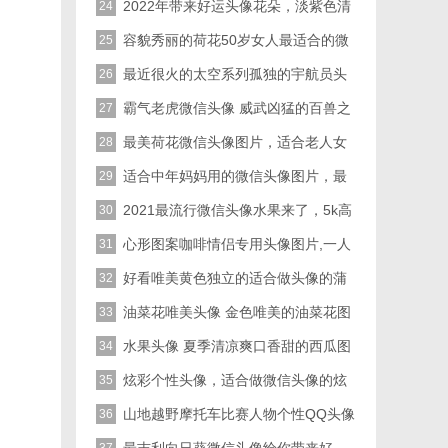
好心情吧
2022年带来好运头像花朵，淡紫色清
24
新的矢车菊
容貌秀丽的荷花50岁女人最适合的微
25
信头像
最近很火的太空系列孤独的宇航员头
26
像图片
霸气老虎微信头像 威武凶猛的百兽之
27
王老虎图片
最美荷花微信头像图片，适合老人女
28
人中年人使用的
适合中年妈妈用的微信头像图片，最
29
美的荷花一定会喜欢的
2021最流行微信头像水果来了，5k高
30
清青葡萄图片
心形图案咖啡情侣专用头像图片,一人
31
一半颗心
好看唯美黄色独立的适合做头像的蒲
32
公英图片
油菜花唯美头像 金色唯美的油菜花图
33
片
水果头像 夏季清凉爽口香甜的西瓜图
34
片
炫彩个性头像，适合做微信头像的炫
35
酷图片
山地越野摩托车比赛人物个性QQ头像
36