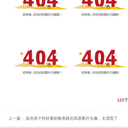
1
23
上一篇：
蓝色系个性好看的唯美静态风景图片头像，太漂亮了