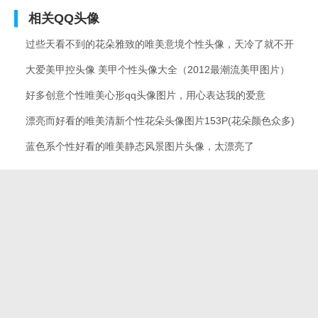
相关
QQ头像
过些天看不到的花朵雅致的唯美意境个性头像，天冷了就不开
了
大爱美甲控头像 美甲个性头像大全（2012最潮流美甲图片）
大全集
好多创意个性唯美心形qq头像图片，用心表达我的爱意
漂亮而好看的唯美清新个性花朵头像图片153P(花朵颜色众多)
蓝色系个性好看的唯美静态风景图片头像，太漂亮了