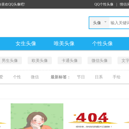
喜欢QQ头像吧!
QQ个性头像
|
情侣
头像
女生头像
唯美头像
个性头像
男生头像
欧美头像
卡通头像
微信头像
文
爱
个性
微信
最新标签：
节日
日系
手绘