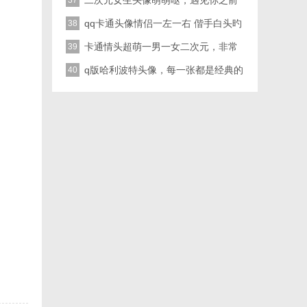
轰烈烈的爱
二次元女生头像萌萌哒，遇见你之前
37
我是伤心的
qq卡通头像情侣一左一右 偕手白头旳
38
幸福
卡通情头超萌一男一女二次元，非常
39
的难得少见的经典
q版哈利波特头像，每一张都是经典的
40