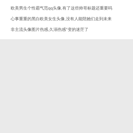
欧美男生个性霸气范qq头像,有了这些帅哥标题还重要吗
心事重重的黑白欧美女生头像,没有人能陪她们走到未来
非主流头像图片伤感,久溺伤感°变的迷茫了