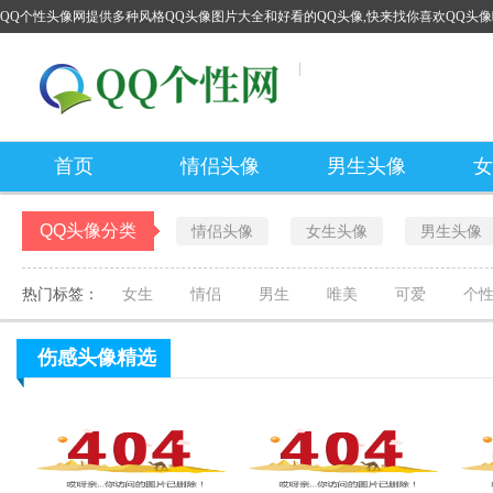
QQ个性头像网提供多种风格QQ头像图片大全和好看的QQ头像,快来找你喜欢QQ头像
首页
情侣头像
男生头像
女
QQ头像分类
情侣头像
女生头像
男生头像
热门标签：
女生
情侣
男生
唯美
可爱
个
伤感头像
精选