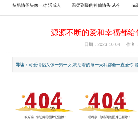
炫酷情侣头像一对 活成人
温柔到爆的神仙情头 从今
in
人都羡慕的样子
以后我们就是两个人了
源源不断的爱和幸福都给
日期：2023-10-04
作者
导读：
可爱情侣头像一男一女,我活着的每一天我都会一直爱你,