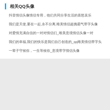
相关
QQ头像
抖音情侣头像情侣专用，他们共同分享生活的喜怒哀乐
我们是天使,要在一起,永不分离,唯美情侣超拽霸气带字头像
对爱情充满自信的一对对情侣们_唯美意境情侣头像一对
我们的幸福,我们的快乐是我们自己创造的_qq唯美情侣带字头
像
一辈子守候你，一生等候你_意境带字情侣头像