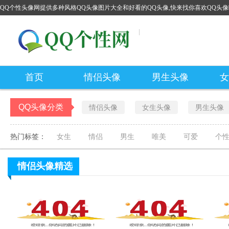
QQ个性头像网提供多种风格QQ头像图片大全和好看的QQ头像,快来找你喜欢QQ头像
首页
情侣头像
男生头像
女
QQ头像分类
情侣头像
女生头像
男生头像
热门标签：
女生
情侣
男生
唯美
可爱
个
情侣头像
精选