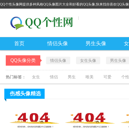
QQ个性头像网提供多种风格QQ头像图片大全和好看的QQ头像,快来找你喜欢QQ头像
首页
情侣头像
男生头像
女
QQ头像分类
情侣头像
女生头像
男生头像
热门标签：
女生
情侣
男生
唯美
可爱
个
伤感头像
精选