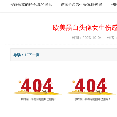
安静寂寞的样子,真的很无
伤感卡通男生头像,眼神很
伤
助 二次元伤感动漫头像男
无助,更是无奈
生
欧美黑白头像女生伤感
日期：2023-10-04
作者
导读：
12下一页