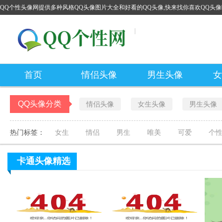
QQ个性头像网提供多种风格QQ头像图片大全和好看的QQ头像,快来找你喜欢QQ头像
首页
情侣头像
男生头像
女
QQ头像分类
情侣头像
女生头像
男生头像
热门标签：
女生
情侣
男生
唯美
可爱
个
卡通头像
精选