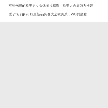
有些伤感的欧美男女头像图片精选，欧美大合集强力推荐
爱了恨了的2012最新qq头像大全欧美系，WO的最爱