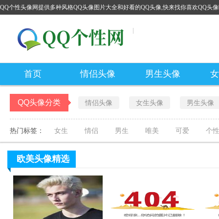
QQ个性头像网提供多种风格QQ头像图片大全和好看的QQ头像,快来找你喜欢QQ头像
首页
情侣头像
男生头像
女
QQ头像分类
情侣头像
女生头像
男生头像
热门标签：
女生
情侣
男生
唯美
可爱
个
欧美头像
精选