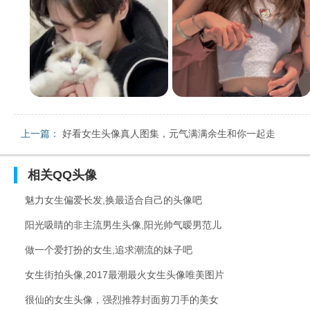
上一篇：
好看女生头像真人图集，元气满满余生和你一起走
相关
QQ头像
魅力女生偏爱长发,换最适合自己的头像吧
阳光吸睛的非主流男生头像,阳光帅气暧男范儿
做一个爱打扮的女生,追求潮流的妹子吧
女生街拍头像,2017最潮最火女生头像唯美图片
很仙的女生头像，强烈推荐封面剪刀手的美女