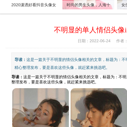
2020潇洒好看抖音头像女
时尚的男生头像，人海十
女
生冷酷霸气，有几张是黑
万里我就是喜欢你
白色的
不明显的单人情侣头像i
日期：2022-06-24
作者
导读：
这是一篇关于不明显的情侣头像相关的文章，标题为：不明
精心整理发布，要是喜欢这些头像，就赶紧来挑选吧。
导读：
这是一篇关于不明显的情侣头像相关的文章，标题为：不明
整理发布，要是喜欢这些头像，就赶紧来挑选吧。