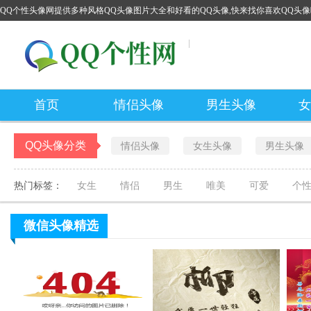
QQ个性头像网提供多种风格QQ头像图片大全和好看的QQ头像,快来找你喜欢QQ头像
首页
情侣头像
男生头像
女
QQ头像分类
情侣头像
女生头像
男生头像
热门标签：
女生
情侣
男生
唯美
可爱
个
微信头像
精选